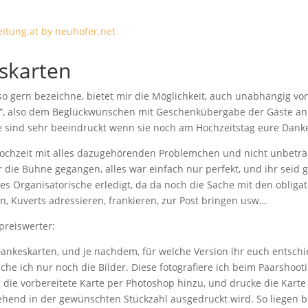
skarten
 so gern bezeichne, bietet mir die Möglichkeit, auch unabhängig 
n“, also dem Beglückwünschen mit Geschenkübergabe der Gäste an 
 sind sehr beeindruckt wenn sie noch am Hochzeitstag eure Danke
r Hochzeit mit alles dazugehörenden Problemchen und nicht unbeträ
die Bühne gegangen, alles war einfach nur perfekt, und ihr seid gl
les Organisatorische erledigt, da da noch die Sache mit den obliga
, Kuverts adressieren, frankieren, zur Post bringen usw…
 preiswerter:
nkeskarten, und je nachdem, für welche Version ihr euch entschi
auche ich nur noch die Bilder. Diese fotografiere ich beim Paarshoo
n die vorbereitete Karte per Photoshop hinzu, und drucke die Kart
ehend in der gewünschten Stückzahl ausgedruckt wird. So liegen b